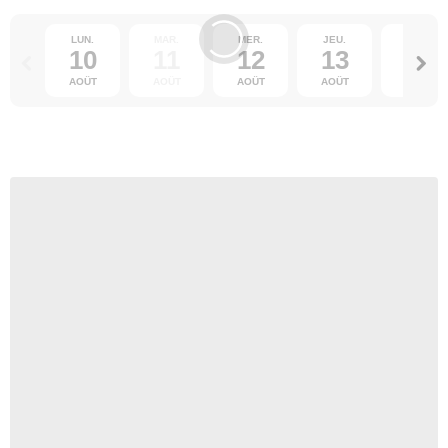
LUN.
MAR.
MER.
JEU.
VEN.
10
11
12
13
14
AOÛT
AOÛT
AOÛT
AOÛT
AOÛT