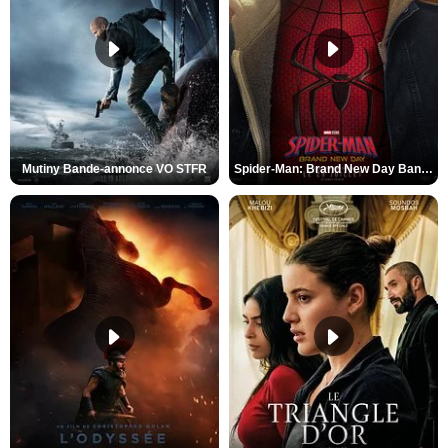
Mutiny Bande-annonce VO STFR
Spider-Man: Brand New Day Bande-annonce VO STFR