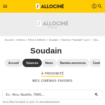
profil
menu
search
Accueil
Cinéma
Films à l'affiche
Soudain
Séances "Soudain" Lyon
Séances et horaires Soudain à Lyon 7e arrondissement (69007)
Soudain
Accueil
Séances
News
Bandes-annonces
Casting
À PROXIMITÉ
MES CINÉMAS FAVORIS
Vous êtes localisé à Lyon 7e arrondissement