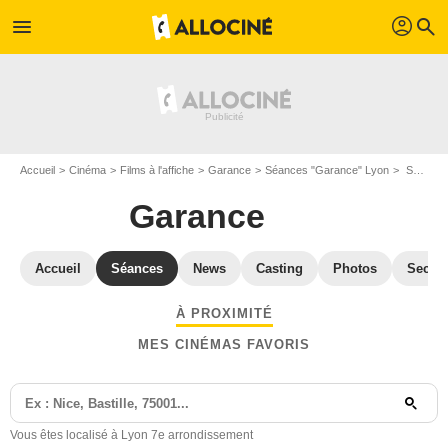
profil
menu
search
Accueil
Cinéma
Films à l'affiche
Garance
Séances "Garance" Lyon
Séances et horaires Garance à Lyon 7e arrondissement (69007)
Garance
Accueil
Séances
News
Casting
Photos
Secret
À PROXIMITÉ
MES CINÉMAS FAVORIS
Vous êtes localisé à Lyon 7e arrondissement