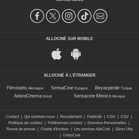
ALLOCINÉ SUR MOBILE
ALLOCINÉ À L'ÉTRANGER
Filmstarts
SensaCine
Beyazperde
Allemagne
Espagne
Turquie
AdoroCinema
Sensacine México
Brésil
Mexique
Contact
|
Qui sommes-nous
|
Recrutement
|
Publicité
|
CGU
|
CGV
|
Politique de cookies
|
Préférences cookies
|
Données Personnelles
|
Revue de presse
|
Charte d'écriture
|
Les services AlloCiné
|
Gérer Utiq
|
©AlloCiné