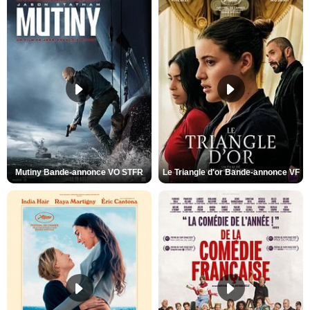
Mutiny Bande-annonce VO STFR
Le Triangle d'or Bande-annonce VF