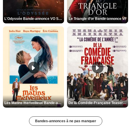
L'Odyssée Bande-annonce VO STFR
Le Triangle d'or Bande-annonce VF
Les Matins merveilleux Bande-annonce VF
De la Comédie-Française Teaser VF
Bandes-annonces à ne pas manquer