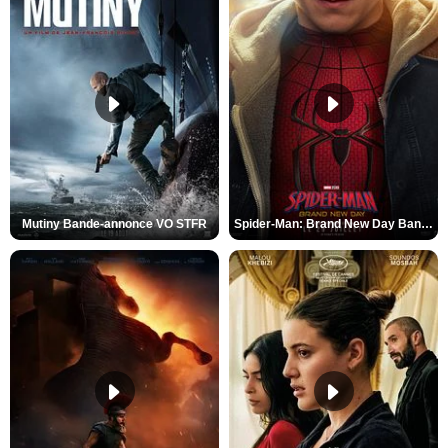
Mutiny Bande-annonce VO STFR
Spider-Man: Brand New Day Bande-annonce VO STFR