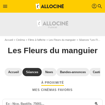
profil
menu
search
Accueil
Cinéma
Films à l'affiche
Les Fleurs du manguier
Séances "Les Fleurs du manguier" Loire
Les Fleurs du manguier
Accueil
Séances
News
Bandes-annonces
Casting
À PROXIMITÉ
MES CINÉMAS FAVORIS