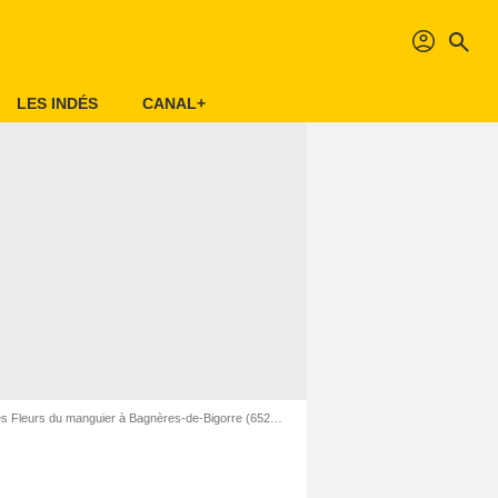
profil
search
LES INDÉS
CANAL+
 Fleurs du manguier à Bagnères-de-Bigorre (65200)