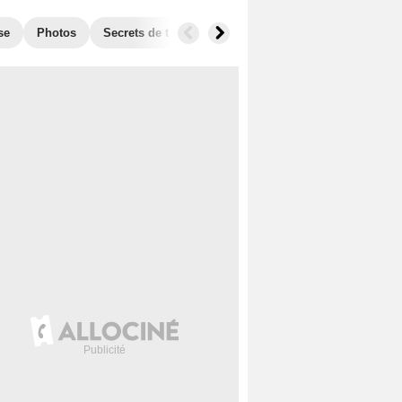
se
Photos
Secrets de tournage
Box Office
Récompense