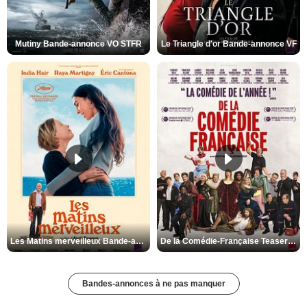
Mutiny Bande-annonce VO STFR
Le Triangle d'or Bande-annonce VF
Les Matins merveilleux Bande-annonce VF
De la Comédie-Française Teaser VF
Bandes-annonces à ne pas manquer