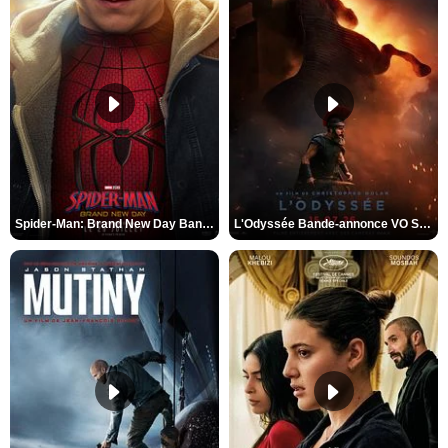
Spider-Man: Brand New Day Bande-annonce VO STFR
L'Odyssée Bande-annonce VO STFR