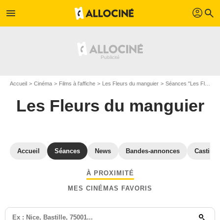
profil
menu
search
Accueil
Cinéma
Films à l'affiche
Les Fleurs du manguier
Séances "Les Fleurs du manguier" Ariège
Les Fleurs du manguier
Accueil
Séances
News
Bandes-annonces
Casting
À PROXIMITÉ
MES CINÉMAS FAVORIS