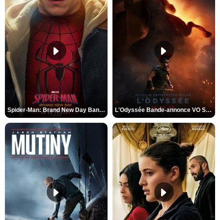
Spider-Man: Brand New Day Bande-annonce VO STFR
L'Odyssée Bande-annonce VO STFR