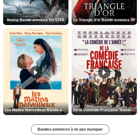
Mutiny Bande-annonce VO STFR
Le Triangle d'or Bande-annonce VF
Les Matins merveilleux Bande-annonce VF
De la Comédie-Française Teaser VF
Bandes-annonces à ne pas manquer