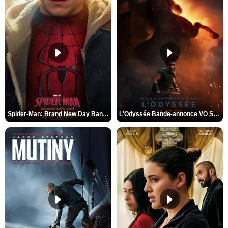
Spider-Man: Brand New Day Bande-annonce VO STFR
L'Odyssée Bande-annonce VO STFR