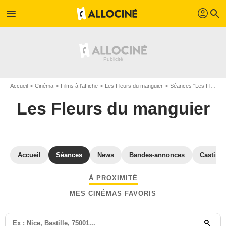
profil
menu
search
Accueil
Cinéma
Films à l'affiche
Les Fleurs du manguier
Séances "Les Fleurs du manguier" Bouches-du-Rhône
Les Fleurs du manguier
Accueil
Séances
News
Bandes-annonces
Casting
À PROXIMITÉ
MES CINÉMAS FAVORIS