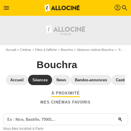
profil
menu
search
Accueil
Cinéma
Films à l'affiche
Bouchra
Séances cinéma Bouchra
Séances et horaires Bouchra à Paris
Bouchra
Accueil
Séances
News
Bandes-annonces
Casting
À PROXIMITÉ
MES CINÉMAS FAVORIS
Vous êtes localisé à Paris