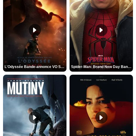
L'Odyssée Bande-annonce VO STFR
Spider-Man: Brand New Day Bande-annonce VO STFR