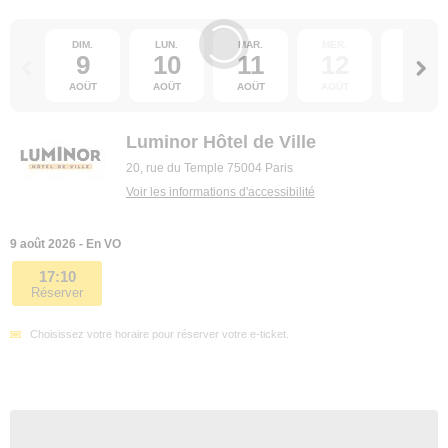
DIM.
LUN.
MAR.
MER.
JEU.
9
10
11
12
13
AOÛT
AOÛT
AOÛT
AOÛT
AOÛT
Luminor Hôtel de Ville
20, rue du Temple 75004 Paris
Voir les informations d'accessibilité
9 août 2026 - En VO
17:10
Réserver
Choisissez votre horaire pour réserver votre e-ticket.