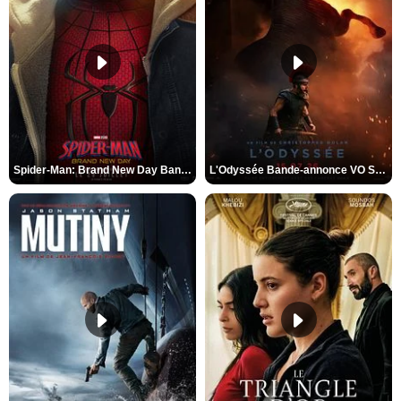
Spider-Man: Brand New Day Bande-annonce VO STFR
L'Odyssée Bande-annonce VO STFR