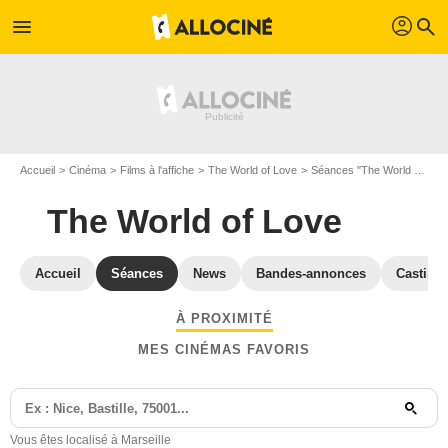
profil
menu
search
Accueil
Cinéma
Films à l'affiche
The World of Love
Séances "The World of Love" Bouches-du-Rhône
The World of Love
Accueil
Séances
News
Bandes-annonces
Casting
À PROXIMITÉ
MES CINÉMAS FAVORIS
Vous êtes localisé à Marseille