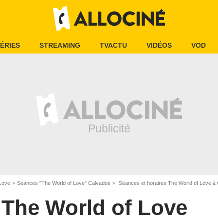
ÉRIES
STREAMING
TVACTU
VIDÉOS
VOD
 Love
Séances "The World of Love" Calvados
Séances et horaires The World of Love à
The World of Love