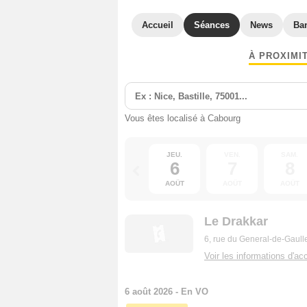
Accueil
Séances
News
Ba
À PROXIMI
Vous êtes localisé à Cabourg
JEU.
VEN.
SAM.
6
7
8
AOÛT
AOÛT
AOÛT
Le Drakkar
6, rue du General-de-Gaull
Voir les informations d'acc
6 août 2026 - En VO