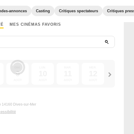
ndes-annonces
Casting
Critiques spectateurs
Critiques pres
TÉ
MES CINÉMAS FAVORIS
DIM.
LUN.
MAR.
MER.
JEU.
9
10
11
12
13
AOÛT
AOÛT
AOÛT
AOÛT
AOÛT
e 14160 Dives-sur-Mer
essibilité