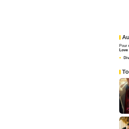
Au
Pour 
Love
Di
To