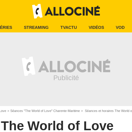
ÉRIES
STREAMING
TVACTU
VIDÉOS
VOD
 Love
Séances "The World of Love" Charente-Maritime
Séances et horaires The World o
The World of Love