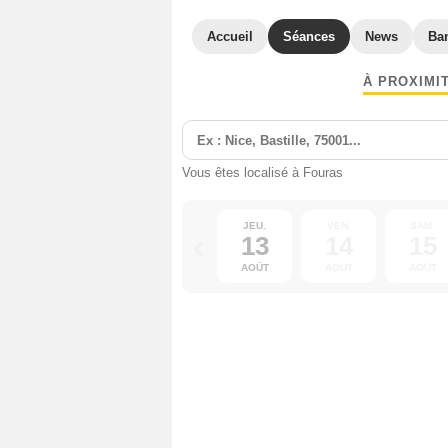
Accueil
Séances
News
Ba
À PROXIMI
Vous êtes localisé à Fouras
JEU.
VEN.
SAM.
13
14
15
AOÛT
AOÛT
AOÛT