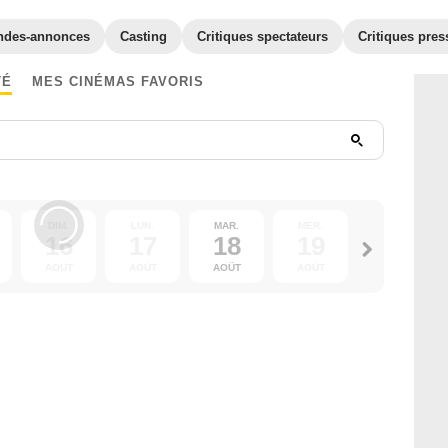
ndes-annonces
Casting
Critiques spectateurs
Critiques pres
TÉ
MES CINÉMAS FAVORIS
DIM.
LUN.
MAR.
MER.
JEU.
16
17
18
19
20
AOÛT
AOÛT
AOÛT
AOÛT
AOÛT