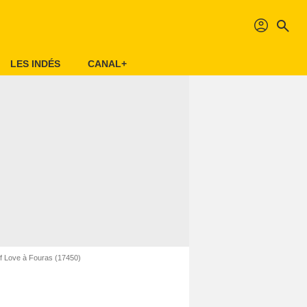
profil
search
LES INDÉS
CANAL+
f Love à Fouras (17450)