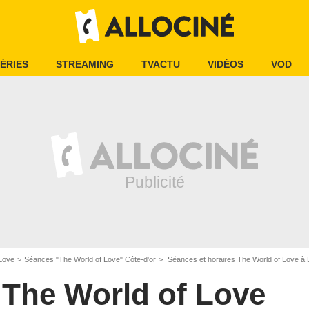
ÉRIES
STREAMING
TVACTU
VIDÉOS
VOD
 Love
Séances "The World of Love" Côte-d'or
Séances et horaires The World of Love à 
The World of Love