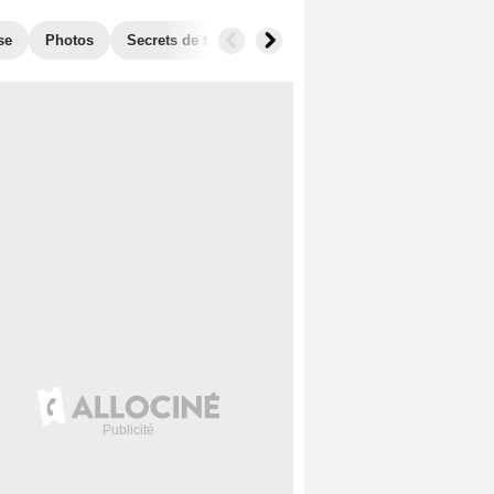
se
Photos
Secrets de tournage
Box Office