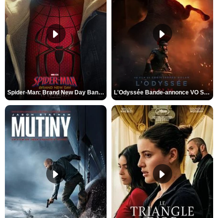
Spider-Man: Brand New Day Bande-annonce VO STFR
L'Odyssée Bande-annonce VO STFR