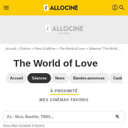
profil
menu
search
Accueil
Cinéma
Films à l'affiche
The World of Love
Séances "The World of Love" Drôme
The World of Love
Accueil
Séances
News
Bandes-annonces
Casting
À PROXIMITÉ
MES CINÉMAS FAVORIS
Vous êtes localisé à Nyons