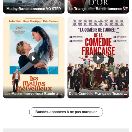
Mutiny Bande-annonce VO STFR
Le Triangle d'or Bande-annonce VF
Les Matins merveilleux Bande-annonce VF
De la Comédie-Française Teaser VF
Bandes-annonces à ne pas manquer