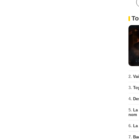
To
2.
Va
3.
To
4.
De
5.
La 
nom
6.
La 
7.
Ba