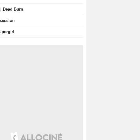
il Dead Burn
session
upergirl