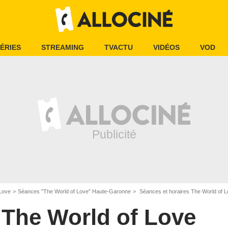
ÉRIES
STREAMING
TVACTU
VIDÉOS
VOD
 Love
Séances "The World of Love" Haute-Garonne
Séances et horaires The World of L
The World of Love