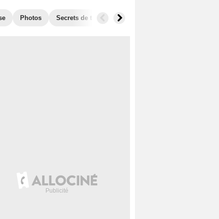
se
Photos
Secrets de tournage
Box Office