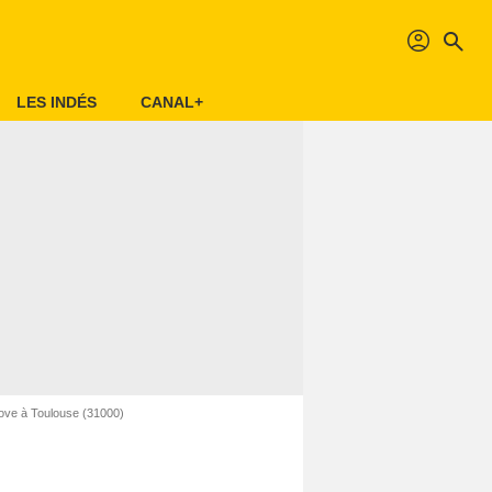
profil
search
LES INDÉS
CANAL+
ove à Toulouse (31000)