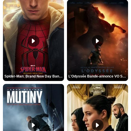
Spider-Man: Brand New Day Bande-annonce VO STFR
L'Odyssée Bande-annonce VO STFR