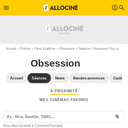
profil
menu
search
Accueil
Cinéma
Films à l'affiche
Obsession
Séances "Obsession" Puy-de-Dôme
Obsession
Accueil
Séances
News
Bandes-annonces
Casting
À PROXIMITÉ
MES CINÉMAS FAVORIS
Vous êtes localisé à Clermont-Ferrand