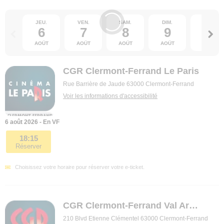
JEU.
VEN.
SAM.
DIM.
LUN.
6
7
8
9
10
AOÛT
AOÛT
AOÛT
AOÛT
AOÛT
CGR Clermont-Ferrand Le Paris
Rue Barrière de Jaude 63000 Clermont-Ferrand
Voir les informations d'accessibilité
6 août 2026 - En VF
18:15
Réserver
Choisissez votre horaire pour réserver votre e-ticket.
CGR Clermont-Ferrand Val Arena
210 Blvd Etienne Clémentel 63000 Clermont-Ferrand