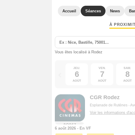
Accueil
Séances
News
Ba
À PROXIMI
Vous êtes localisé à Rodez
JEU.
VEN.
SAM.
6
7
8
AOÛT
AOÛT
AOÛT
CGR Rodez
Esplanade de Rutènes - A
Voir les informations d'acc
6 août 2026 - En VF