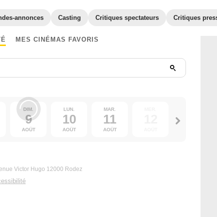
ndes-annonces
Casting
Critiques spectateurs
Critiques pres
TÉ
MES CINÉMAS FAVORIS
DIM.
LUN.
MAR.
MER.
JEU.
9
10
11
12
13
AOÛT
AOÛT
AOÛT
AOÛT
AOÛT
venue Victor Hugo 12000 Rodez
essibilité