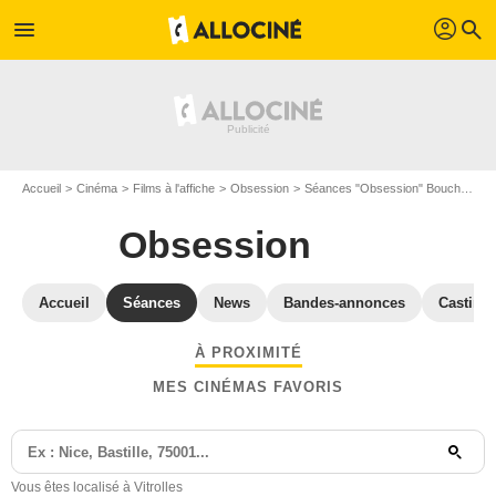
profil
menu
search
Accueil
Cinéma
Films à l'affiche
Obsession
Séances "Obsession" Bouches-du-Rhône
Obsession
Accueil
Séances
News
Bandes-annonces
Casting
À PROXIMITÉ
MES CINÉMAS FAVORIS
Vous êtes localisé à Vitrolles