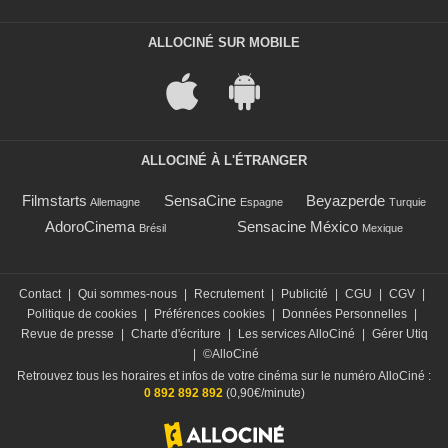
ALLOCINÉ SUR MOBILE
ALLOCINÉ À L'ÉTRANGER
Filmstarts
SensaCine
Beyazperde
Allemagne
Espagne
Turquie
AdoroCinema
Sensacine México
Brésil
Mexique
Contact
|
Qui sommes-nous
|
Recrutement
|
Publicité
|
CGU
|
CGV
|
Politique de cookies
|
Préférences cookies
|
Données Personnelles
|
Revue de presse
|
Charte d'écriture
|
Les services AlloCiné
|
Gérer Utiq
|
©AlloCiné
Retrouvez tous les horaires et infos de votre cinéma sur le numéro AlloCiné :
0 892 892 892
(0,90€/minute)