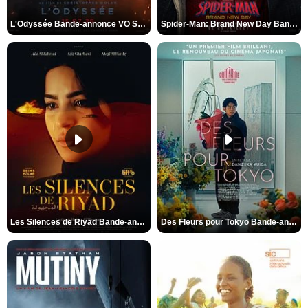
L'Odyssée Bande-annonce VO STFR
Spider-Man: Brand New Day Bande-annonce VO STFR
Les Silences de Riyad Bande-annonce VO STFR
Des Fleurs pour Tokyo Bande-annonce VO STFR