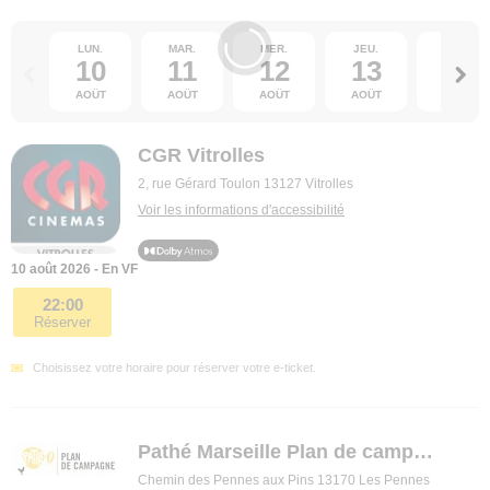
LUN.
MAR.
MER.
JEU.
VEN.
10
11
12
13
14
AOÛT
AOÛT
AOÛT
AOÛT
AOÛT
CGR Vitrolles
2, rue Gérard Toulon 13127 Vitrolles
Voir les informations d'accessibilité
10 août 2026 - En VF
22:00
Réserver
Choisissez votre horaire pour réserver votre e-ticket.
Pathé Marseille Plan de campagne - IMAX
Chemin des Pennes aux Pins 13170 Les Pennes