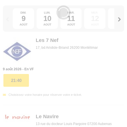
DIM.
LUN.
MAR.
MER.
JEU.
9
10
11
12
13
AOÛT
AOÛT
AOÛT
AOÛT
AOÛT
Les 7 Nef
17, bd Aristide-Briand 26200 Montélimar
9 août 2026 - En VF
21:40
Choisissez votre horaire pour réserver votre e-ticket.
Le Navire
13 rue du docteur Louis Pargoire 07200 Aubenas