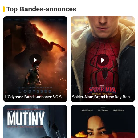
Top Bandes-annonces
L'Odyssée Bande-annonce VO STFR
Spider-Man: Brand New Day Bande-annonce VO STFR