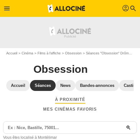
profil
menu
search
Accueil
Cinéma
Films à l'affiche
Obsession
Séances "Obsession" Drôme
Séa
Obsession
Accueil
Séances
News
Bandes-annonces
Casting
À PROXIMITÉ
MES CINÉMAS FAVORIS
Vous êtes localisé à Montélimar