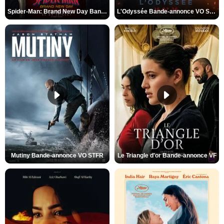
Spider-Man: Brand New Day Bande-annonce VO STFR
L'Odyssée Bande-annonce VO STFR
Mutiny Bande-annonce VO STFR
Le Triangle d'or Bande-annonce VF