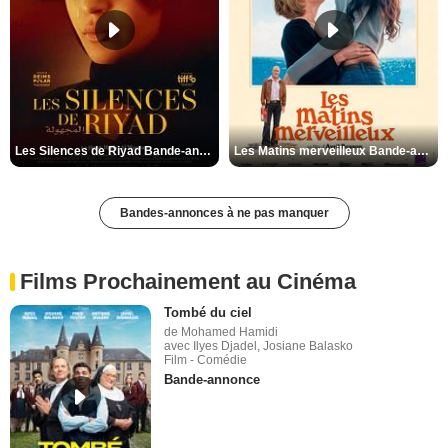
Les Silences de Riyad Bande-annonce VO STFR
Les Matins merveilleux Bande-annonce VF
Bandes-annonces à ne pas manquer
Films Prochainement au Cinéma
Tombé du ciel
de Mohamed Hamidi
avec Ilyes Djadel, Josiane Balasko
Film - Comédie
Bande-annonce