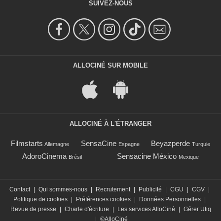
SUIVEZ-NOUS
ALLOCINÉ SUR MOBILE
ALLOCINÉ À L'ÉTRANGER
Filmstarts
SensaCine
Beyazperde
Allemagne
Espagne
Turquie
AdoroCinema
Sensacine México
Brésil
Mexique
Contact
|
Qui sommes-nous
|
Recrutement
|
Publicité
|
CGU
|
CGV
|
Politique de cookies
|
Préférences cookies
|
Données Personnelles
|
Revue de presse
|
Charte d'écriture
|
Les services AlloCiné
|
Gérer Utiq
|
©AlloCiné