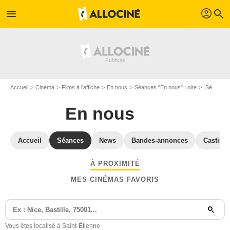
profil
menu
search
Accueil
Cinéma
Films à l'affiche
En nous
Séances "En nous" Loire
Séances et horaires En nous à Saint-Étienne (42000)
En nous
Accueil
Séances
News
Bandes-annonces
Casting
À PROXIMITÉ
MES CINÉMAS FAVORIS
Vous êtes localisé à Saint-Étienne