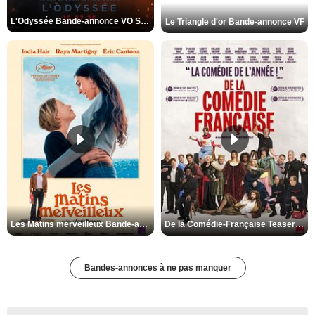
L'Odyssée Bande-annonce VO STFR
Le Triangle d'or Bande-annonce VF
Les Matins merveilleux Bande-annonce VF
De la Comédie-Française Teaser VF
Bandes-annonces à ne pas manquer