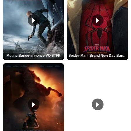
Mutiny Bande-annonce VO STFR
Spider-Man: Brand New Day Bande-annonce VO STFR