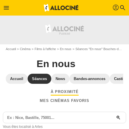
profil
menu
search
Accueil
Cinéma
Films à l'affiche
En nous
Séances "En nous" Bouches-du-Rhône
En nous
Accueil
Séances
News
Bandes-annonces
Casting
À PROXIMITÉ
MES CINÉMAS FAVORIS
Vous êtes localisé à Arles