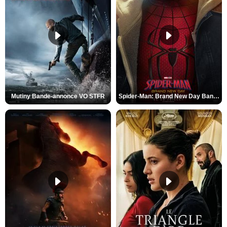
Mutiny Bande-annonce VO STFR
Spider-Man: Brand New Day Bande-annonce VO STFR