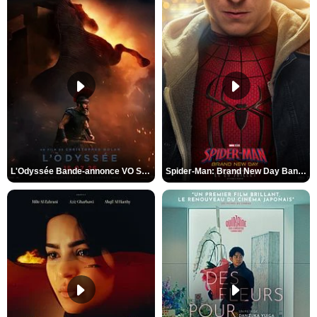
L'Odyssée Bande-annonce VO STFR
Spider-Man: Brand New Day Bande-annonce VO STFR