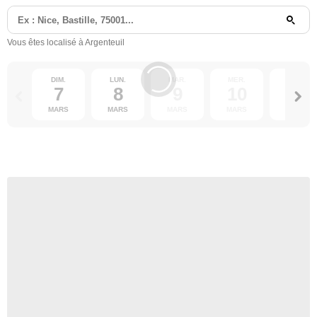
Vous êtes localisé à Argenteuil
DIM.
LUN.
MAR.
MER.
JEU.
7
8
9
10
11
MARS
MARS
MARS
MARS
MARS