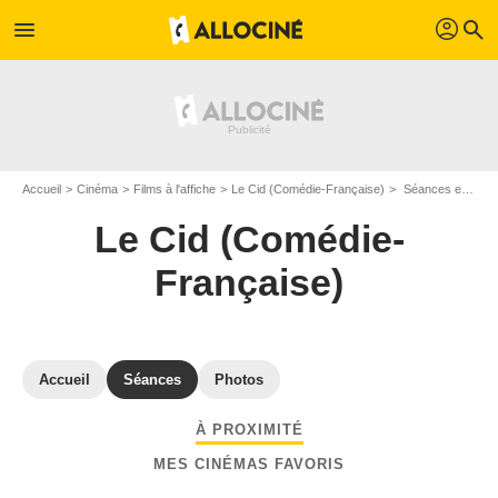
profil
menu
search
Accueil
Cinéma
Films à l'affiche
Le Cid (Comédie-Française)
Séances et horaires Le Cid (Comédie-Française) - Argenteuil
Le Cid (Comédie-
Française)
Accueil
Séances
Photos
À PROXIMITÉ
MES CINÉMAS FAVORIS