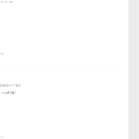
mmières
et.
igues-Mortes
essibilité
et.