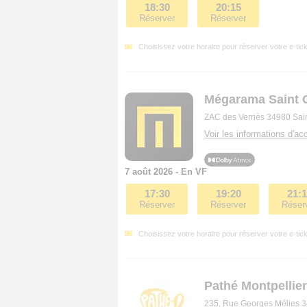
18:30
20:15
Réserver
Réserver
Choisissez votre horaire pour réserver votre e-tick
Mégarama Saint 
ZAC des Verriès 34980 Sai
Voir les informations d'acc
7 août 2026 - En VF
17:30
19:20
21:
Réserver
Réserver
Réser
Choisissez votre horaire pour réserver votre e-tick
Pathé Montpellie
235, Rue Georges Mélies 3