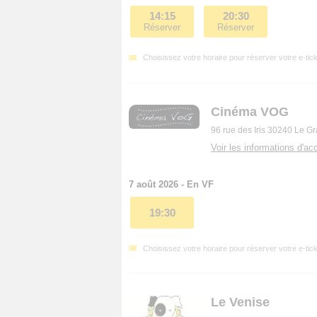
14:15
20:30
Réserver
Réserver
Choisissez votre horaire pour réserver votre e-tick
Cinéma VOG
96 rue des Iris 30240 Le G
Voir les informations d'acc
7 août 2026 - En VF
19:30
Choisissez votre horaire pour réserver votre e-tick
Le Venise