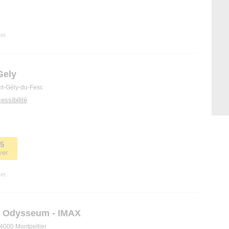
et.
Gely
nt-Gély-du-Fesc
essibilité
15
ver
et.
r Odysseum - IMAX
4000 Montpellier