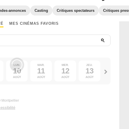
ndes-annonces
Casting
Critiques spectateurs
Critiques pres
TÉ
MES CINÉMAS FAVORIS
LUN.
MAR.
MER.
JEU.
VEN.
10
11
12
13
14
AOÛT
AOÛT
AOÛT
AOÛT
AOÛT
 Montpellier
essibilité