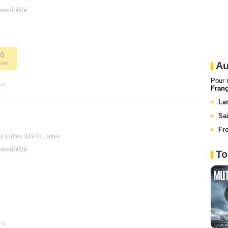
essibilité
30
ver
Au
Pour 
et.
Franç
Lat
Sa
Fr
r Lattes 34970 Lattes
essibilité
To
et.