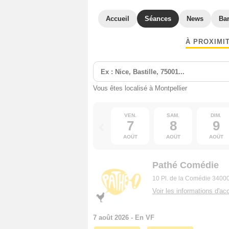
Accueil
Séances
News
Ba
À PROXIMI
Vous êtes localisé à Montpellier
VEN.
SAM.
DIM.
7
8
9
AOÛT
AOÛT
AOÛT
Pathé Comédie
10 Pl. de la Comédie 34000
Voir les informations d'acc
7 août 2026 - En VF