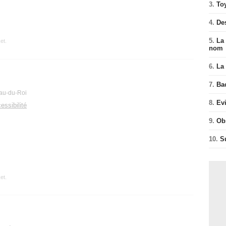
3.
To
4.
De
5.
La 
et.
nom
6.
La 
7.
Ba
rau-du-Roi
8.
Ev
essibilité
9.
Ob
10.
S
et.