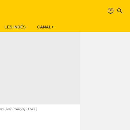
profil
search
LES INDÉS
CANAL+
int-Jean-d'Angély (17400)