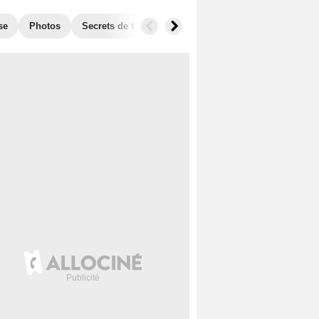
se
Photos
Secrets de tournage
Box Office
Récompense