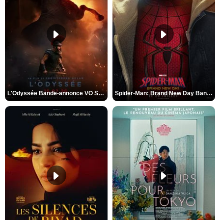
L'Odyssée Bande-annonce VO STFR
Spider-Man: Brand New Day Bande-annonce VO STFR