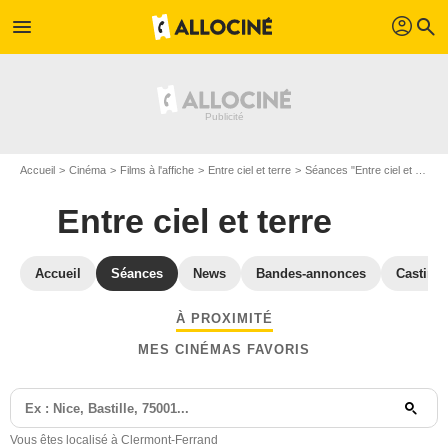
profil
menu
search
Accueil
Cinéma
Films à l'affiche
Entre ciel et terre
Séances "Entre ciel et terre" Puy-de-Dôme
Entre ciel et terre
Accueil
Séances
News
Bandes-annonces
Casting
À PROXIMITÉ
MES CINÉMAS FAVORIS
Vous êtes localisé à Clermont-Ferrand