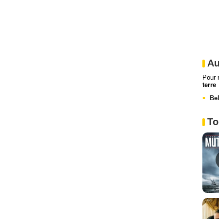
Au
Pour 
terre
Bel
To