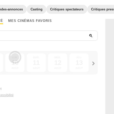
ndes-annonces
Casting
Critiques spectateurs
Critiques pres
TÉ
MES CINÉMAS FAVORIS
LUN.
MAR.
MER.
JEU.
VEN.
10
11
12
13
14
AOÛT
AOÛT
AOÛT
AOÛT
AOÛT
rt
essibilité