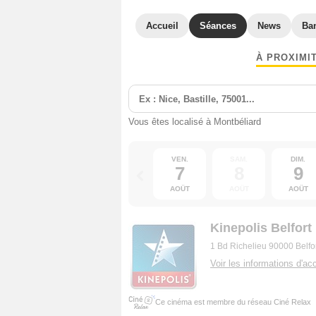
Accueil
Séances
News
Ba
À PROXIMI
Vous êtes localisé à Montbéliard
VEN.
SAM.
DIM.
7
8
9
AOÛT
AOÛT
AOÛT
Kinepolis Belfort
1 Bd Richelieu 90000 Belfo
Voir les informations d'acc
Ce cinéma est membre du réseau Ciné Relax