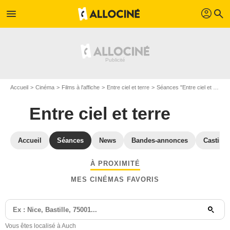
profil
menu
search
Accueil
Cinéma
Films à l'affiche
Entre ciel et terre
Séances "Entre ciel et terre" Gers
Entre ciel et terre
Accueil
Séances
News
Bandes-annonces
Casting
À PROXIMITÉ
MES CINÉMAS FAVORIS
Vous êtes localisé à Auch