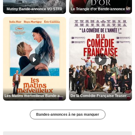
Mutiny Bande-annonce VO STFR
Le Triangle d'or Bande-annonce VF
Les Matins merveilleux Bande-annonce VF
De la Comédie-Française Teaser VF
Bandes-annonces à ne pas manquer