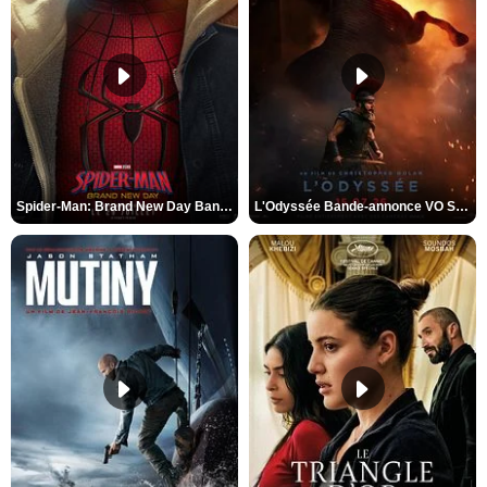
Spider-Man: Brand New Day Bande-annonce VO STFR
L'Odyssée Bande-annonce VO STFR