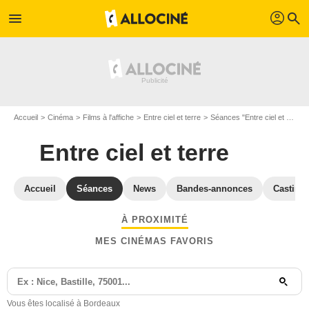
profil
menu
search
Accueil
Cinéma
Films à l'affiche
Entre ciel et terre
Séances "Entre ciel et terre" Gironde
Entre ciel et terre
Accueil
Séances
News
Bandes-annonces
Casting
À PROXIMITÉ
MES CINÉMAS FAVORIS
Vous êtes localisé à Bordeaux