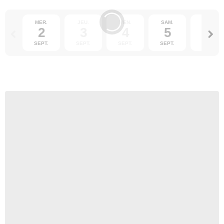
MER.
JEU.
VEN.
SAM.
DIM.
2
3
4
5
6
SEPT.
SEPT.
SEPT.
SEPT.
SEPT.