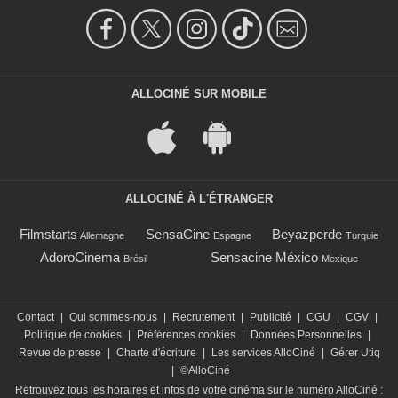
ALLOCINÉ SUR MOBILE
ALLOCINÉ À L'ÉTRANGER
Filmstarts
SensaCine
Beyazperde
Allemagne
Espagne
Turquie
AdoroCinema
Sensacine México
Brésil
Mexique
Contact
|
Qui sommes-nous
|
Recrutement
|
Publicité
|
CGU
|
CGV
|
Politique de cookies
|
Préférences cookies
|
Données Personnelles
|
Revue de presse
|
Charte d'écriture
|
Les services AlloCiné
|
Gérer Utiq
|
©AlloCiné
Retrouvez tous les horaires et infos de votre cinéma sur le numéro AlloCiné :