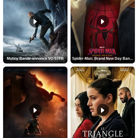
Mutiny Bande-annonce VO STFR
Spider-Man: Brand New Day Bande-annonce VO STFR