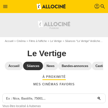
profil
menu
search
Accueil
Cinéma
Films à l'affiche
Le Vertige
Séances "Le Vertige" Ardèche
Séa
Le Vertige
Accueil
Séances
News
Bandes-annonces
Casting
À PROXIMITÉ
MES CINÉMAS FAVORIS
Vous êtes localisé à Aubenas