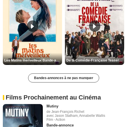
Les Matins merveilleux Bande-annonce VF
De la Comédie-Française Teaser VF
Bandes-annonces à ne pas manquer
Films Prochainement au Cinéma
Mutiny
de Jean-François Richet
avec Jason Statham, Annabelle Wallis
Film - Action
Bande-annonce