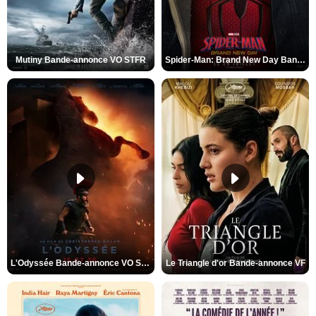
Mutiny Bande-annonce VO STFR
Spider-Man: Brand New Day Bande-annonce VO STFR
L'Odyssée Bande-annonce VO STFR
Le Triangle d'or Bande-annonce VF