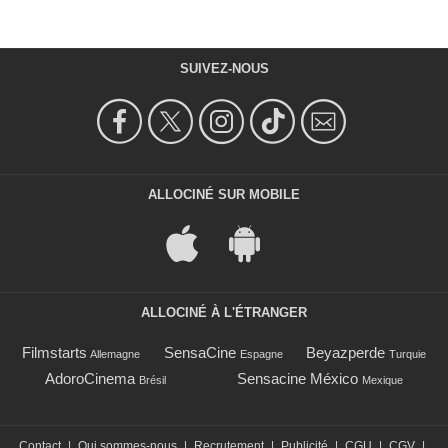
SUIVEZ-NOUS
ALLOCINÉ SUR MOBILE
ALLOCINÉ À L'ÉTRANGER
Filmstarts
SensaCine
Beyazperde
Allemagne
Espagne
Turquie
AdoroCinema
Sensacine México
Brésil
Mexique
Contact
|
Qui sommes-nous
|
Recrutement
|
Publicité
|
CGU
|
CGV
|