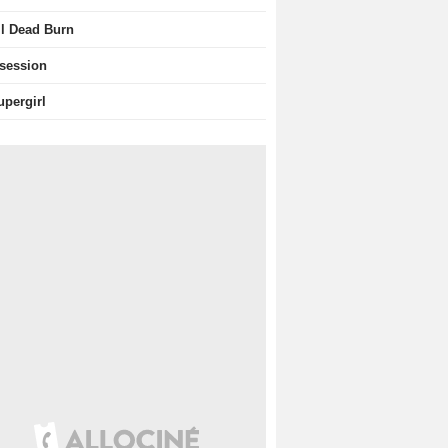
il Dead Burn
session
upergirl