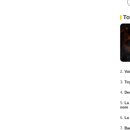
To
2.
Va
3.
To
4.
De
5.
La 
nom
6.
La 
7.
Ba