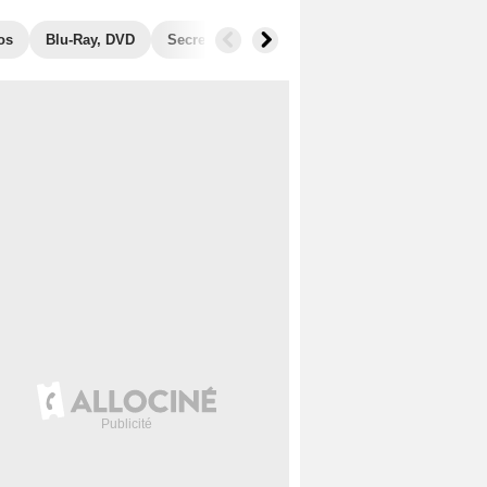
os
Blu-Ray, DVD
Secrets de tournage
Récompenses
Fil