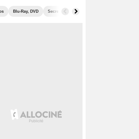
os
Blu-Ray, DVD
Secrets de tournage
Récompenses
Fil