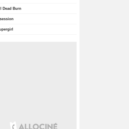
il Dead Burn
session
upergirl