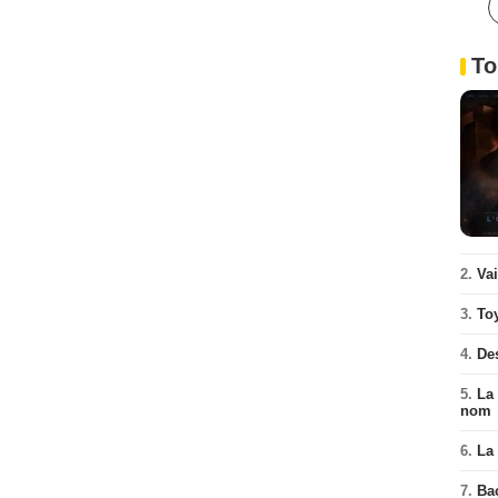
To
2.
Va
3.
To
4.
De
5.
La 
nom
6.
La 
7.
Ba