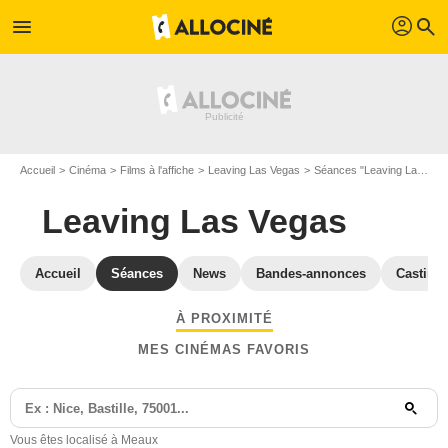
profil
menu
search
Accueil
Cinéma
Films à l'affiche
Leaving Las Vegas
Séances "Leaving Las Vegas" Seine-et-Marne
Leaving Las Vegas
Accueil
Séances
News
Bandes-annonces
Casting
À PROXIMITÉ
MES CINÉMAS FAVORIS
Vous êtes localisé à Meaux