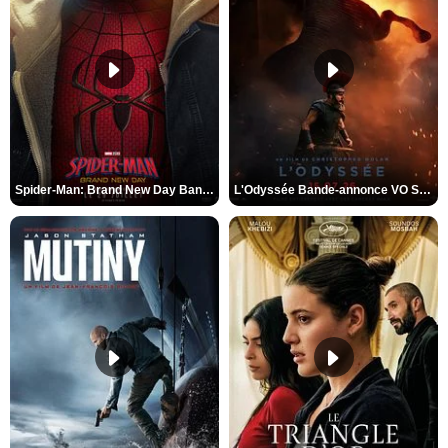
Spider-Man: Brand New Day Bande-annonce VO STFR
L'Odyssée Bande-annonce VO STFR