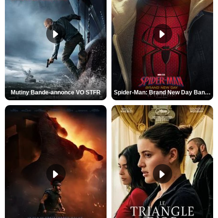
Mutiny Bande-annonce VO STFR
Spider-Man: Brand New Day Bande-annonce VO STFR