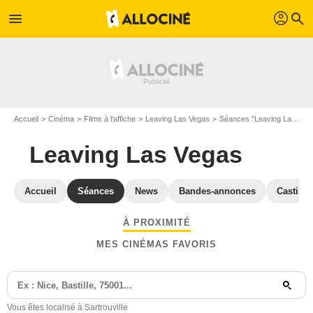
profil
menu
search
Accueil
Cinéma
Films à l'affiche
Leaving Las Vegas
Séances "Leaving Las Vegas" Yvelines
Leaving Las Vegas
Accueil
Séances
News
Bandes-annonces
Casting
À PROXIMITÉ
MES CINÉMAS FAVORIS
Vous êtes localisé à Sartrouville