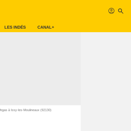
profil
search
LES INDÉS
CANAL+
egas à Issy-les-Moulineaux (92130)