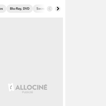
os
Blu-Ray, DVD
Secrets de tournage
Récompenses
Fil