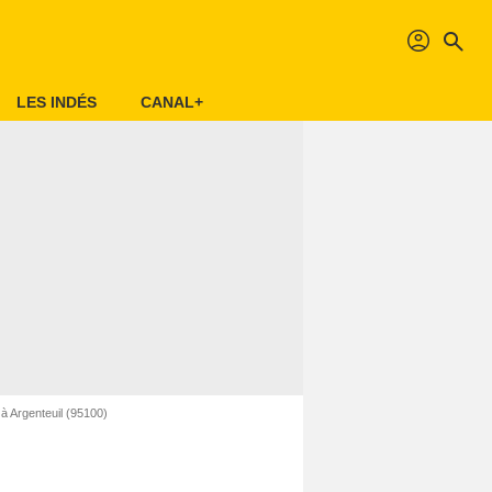
profil
search
LES INDÉS
CANAL+
à Argenteuil (95100)