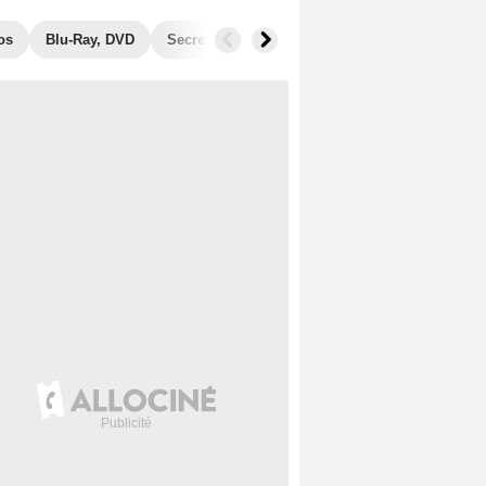
os
Blu-Ray, DVD
Secrets de tournage
Récompenses
Fil