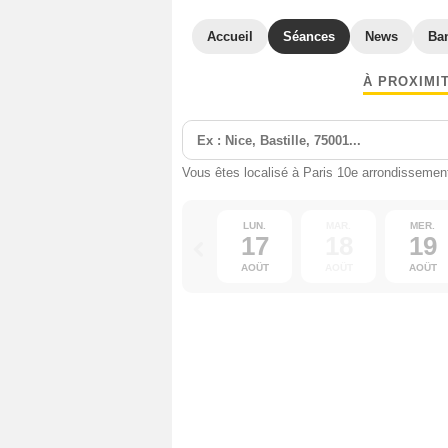
Accueil
Séances
News
Ba
À PROXIMI
Vous êtes localisé à Paris 10e arrondissemen
LUN.
MAR.
MER.
17
18
19
AOÛT
AOÛT
AOÛT