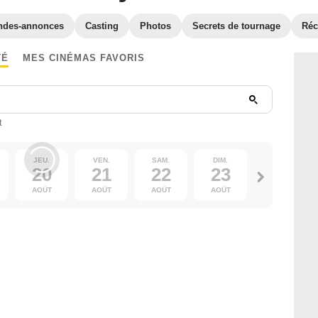
ndes-annonces
Casting
Photos
Secrets de tournage
Ré
TÉ
MES CINÉMAS FAVORIS
t
JEU.
VEN.
SAM.
DIM.
LUN.
20
21
22
23
24
AOÛT
AOÛT
AOÛT
AOÛT
AOÛT