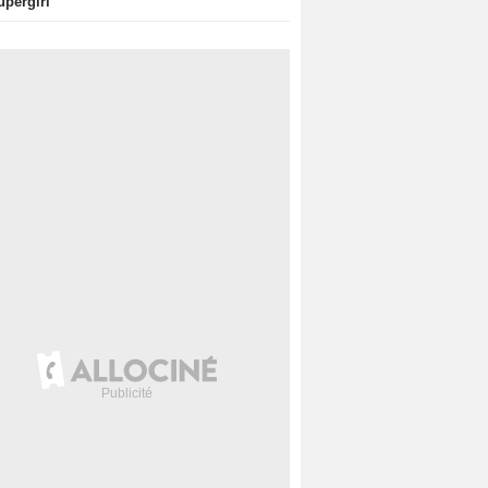
upergirl