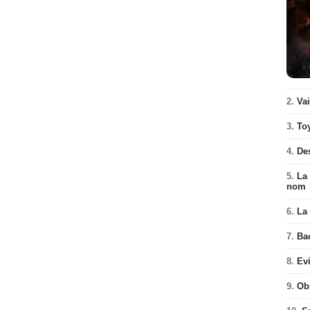
2.
Va
3.
To
4.
De
5.
La 
nom
6.
La 
7.
Ba
8.
Ev
9.
Ob