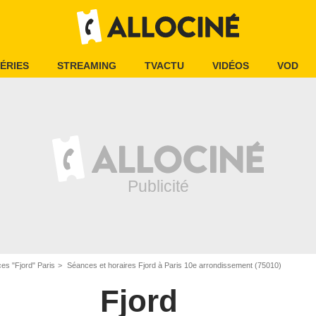
ÉRIES
STREAMING
TVACTU
VIDÉOS
VOD
es "Fjord" Paris
Séances et horaires Fjord à Paris 10e arrondissement (75010)
Fjord