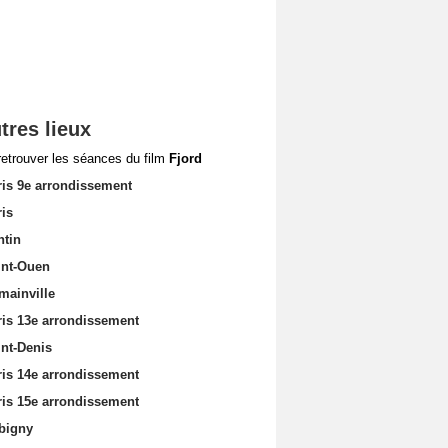
tres lieux
retrouver les séances du film
Fjord
ris 9e arrondissement
ris
ntin
int-Ouen
mainville
ris 13e arrondissement
int-Denis
ris 14e arrondissement
ris 15e arrondissement
bigny