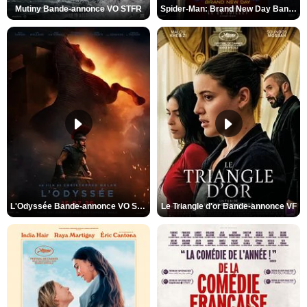
Mutiny Bande-annonce VO STFR
Spider-Man: Brand New Day Bande-annonce VO STFR
L'Odyssée Bande-annonce VO STFR
Le Triangle d'or Bande-annonce VF