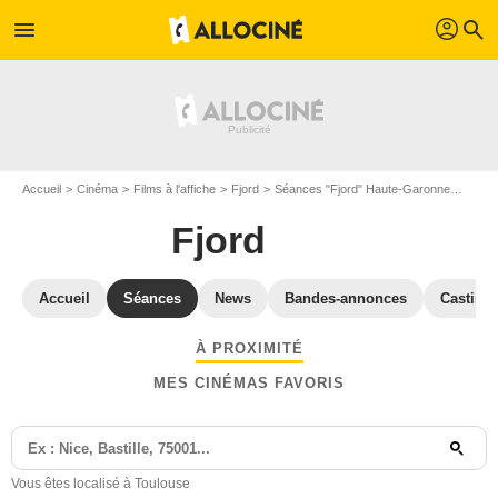
profil
menu
search
Accueil
Cinéma
Films à l'affiche
Fjord
Séances "Fjord" Haute-Garonne
Séanc
Fjord
Accueil
Séances
News
Bandes-annonces
Casting
À PROXIMITÉ
MES CINÉMAS FAVORIS
Vous êtes localisé à Toulouse