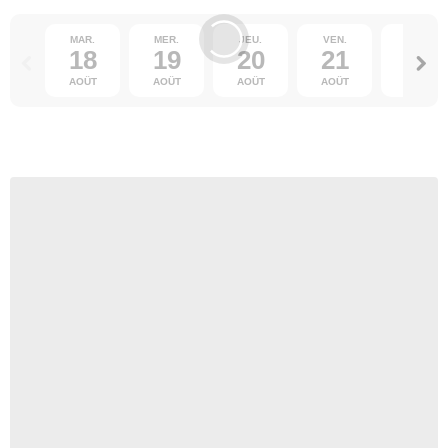
MAR.
MER.
JEU.
VEN.
SAM.
18
19
20
21
22
AOÛT
AOÛT
AOÛT
AOÛT
AOÛT