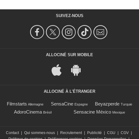
SUIVEZ-NOUS
ALLOCINÉ SUR MOBILE
ALLOCINÉ À L'ÉTRANGER
Filmstarts
SensaCine
Beyazperde
Allemagne
Espagne
Turquie
AdoroCinema
Sensacine México
Brésil
Mexique
Contact
|
Qui sommes-nous
|
Recrutement
|
Publicité
|
CGU
|
CGV
|