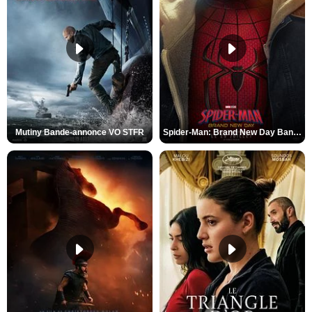
Mutiny Bande-annonce VO STFR
Spider-Man: Brand New Day Bande-annonce VO STFR