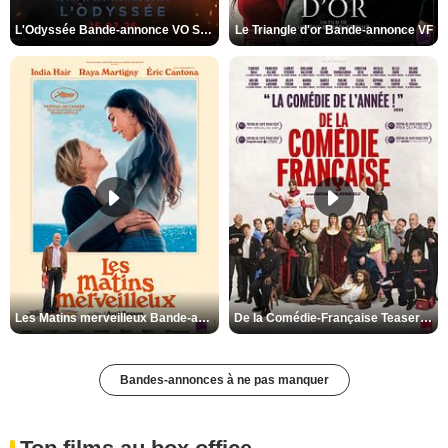
L'Odyssée Bande-annonce VO STFR
Le Triangle d'or Bande-annonce VF
Les Matins merveilleux Bande-annonce VF
De la Comédie-Française Teaser VF
Bandes-annonces à ne pas manquer