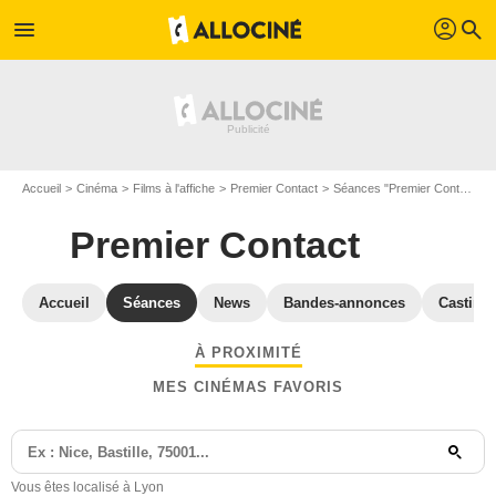
profil
menu
search
Accueil
Cinéma
Films à l'affiche
Premier Contact
Séances "Premier Contact" Rhône
Premier Contact
Accueil
Séances
News
Bandes-annonces
Casting
À PROXIMITÉ
MES CINÉMAS FAVORIS
Vous êtes localisé à Lyon