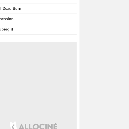
il Dead Burn
session
upergirl