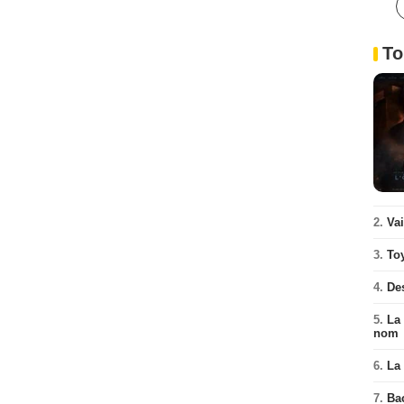
To
2.
Va
3.
To
4.
De
5.
La 
nom
6.
La 
7.
Ba