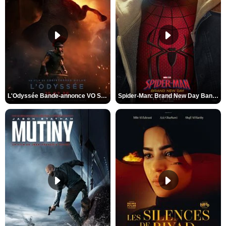
L'Odyssée Bande-annonce VO STFR
Spider-Man: Brand New Day Bande-annonce VO STFR