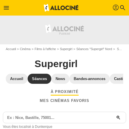
profil
menu
search
Accueil
Cinéma
Films à l'affiche
Supergirl
Séances "Supergirl" Nord
Séances et horaires Supergirl à Dunkerque (59140)
Supergirl
Accueil
Séances
News
Bandes-annonces
Casting
À PROXIMITÉ
MES CINÉMAS FAVORIS
Vous êtes localisé à Dunkerque