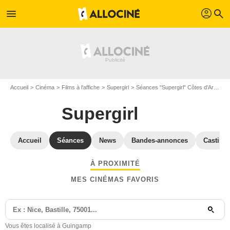
profil
menu
search
Accueil
Cinéma
Films à l'affiche
Supergirl
Séances "Supergirl" Côtes d'Armor
Supergirl
Accueil
Séances
News
Bandes-annonces
Casting
À PROXIMITÉ
MES CINÉMAS FAVORIS
Vous êtes localisé à Guingamp