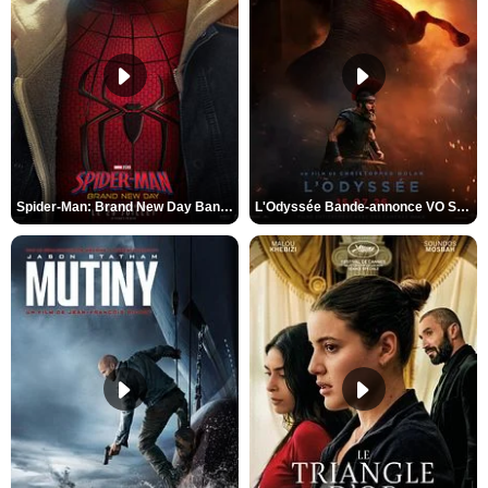
Spider-Man: Brand New Day Bande-annonce VO STFR
L'Odyssée Bande-annonce VO STFR