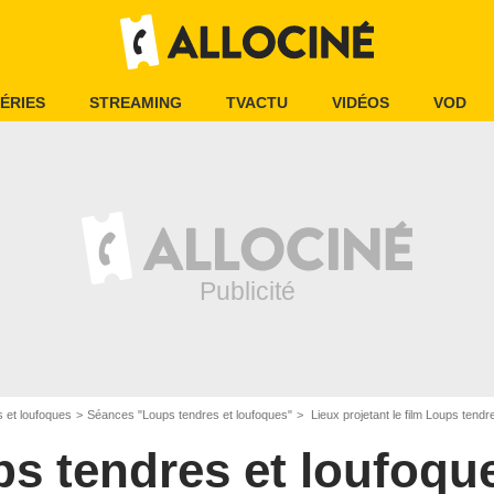
ÉRIES
STREAMING
TVACTU
VIDÉOS
VOD
 et loufoques
Séances "Loups tendres et loufoques"
Lieux projetant le film Loups tendr
s tendres et loufoqu