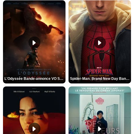
L'Odyssée Bande-annonce VO STFR
Spider-Man: Brand New Day Bande-annonce VO STFR