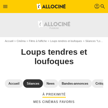
profil
menu
search
Accueil
Cinéma
Films à l'affiche
Loups tendres et loufoques
Séances "Loups tendres et loufoques" Vaucluse
Loups tendres et
loufoques
Accueil
Séances
News
Bandes-annonces
Critique
À PROXIMITÉ
MES CINÉMAS FAVORIS