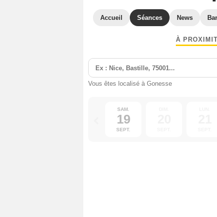
Accueil
Séances
News
Ba
À PROXIMI
Vous êtes localisé à Gonesse
SAM.
DIM.
LUN.
19
20
21
SEPT.
SEPT.
SEPT.