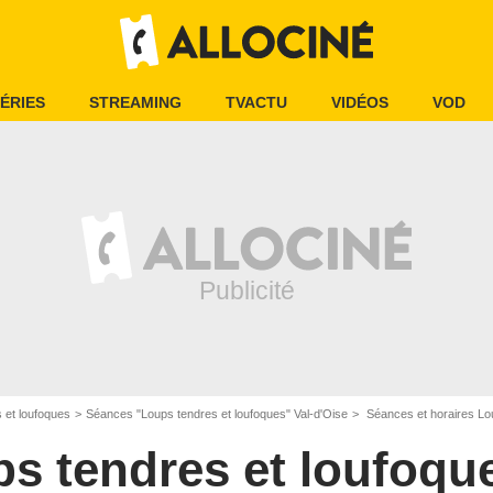
ÉRIES
STREAMING
TVACTU
VIDÉOS
VOD
 et loufoques
Séances "Loups tendres et loufoques" Val-d'Oise
Séances et horaires Lo
s tendres et loufoqu