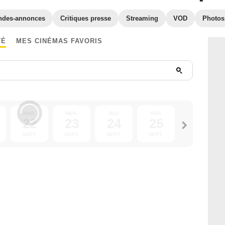
ndes-annonces
Critiques presse
Streaming
VOD
Photos
TÉ
MES CINÉMAS FAVORIS
MAR.
MER.
JEU.
VEN.
SAM.
22
23
24
25
26
SEPT.
SEPT.
SEPT.
SEPT.
SEPT.