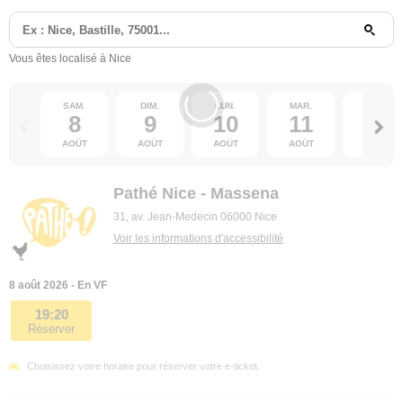
Vous êtes localisé à Nice
SAM.
DIM.
LUN.
MAR.
MER.
8
9
10
11
12
AOÛT
AOÛT
AOÛT
AOÛT
AOÛT
Pathé Nice - Massena
31, av. Jean-Medecin 06000 Nice
Voir les informations d'accessibilité
8 août 2026 - En VF
19:20
Réserver
Choisissez votre horaire pour réserver votre e-ticket.