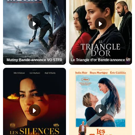
Mutiny Bande-annonce VO STFR
Le Triangle d'or Bande-annonce VF