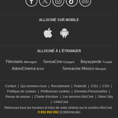
ALLOCINÉ SUR MOBILE
ALLOCINÉ À L'ÉTRANGER
Filmstarts
SensaCine
Beyazperde
Allemagne
Espagne
Turquie
AdoroCinema
Sensacine México
Brésil
Mexique
Contact
|
Qui sommes-nous
|
Recrutement
|
Publicité
|
CGU
|
CGV
|
Politique de cookies
|
Préférences cookies
|
Données Personnelles
|
Revue de presse
|
Charte d'écriture
|
Les services AlloCiné
|
Gérer Utiq
|
©AlloCiné
Retrouvez tous les horaires et infos de votre cinéma sur le numéro AlloCiné :
0 892 892 892
(0,90€/minute)