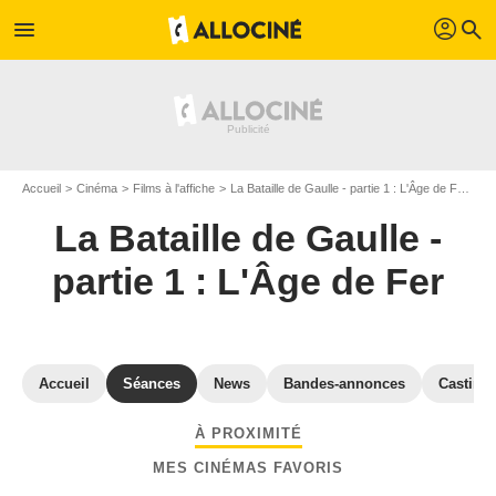
profil
menu
search
Accueil
Cinéma
Films à l'affiche
La Bataille de Gaulle - partie 1 : L'Âge de Fer
Sé
La Bataille de Gaulle -
partie 1 : L'Âge de Fer
Accueil
Séances
News
Bandes-annonces
Casting
À PROXIMITÉ
MES CINÉMAS FAVORIS