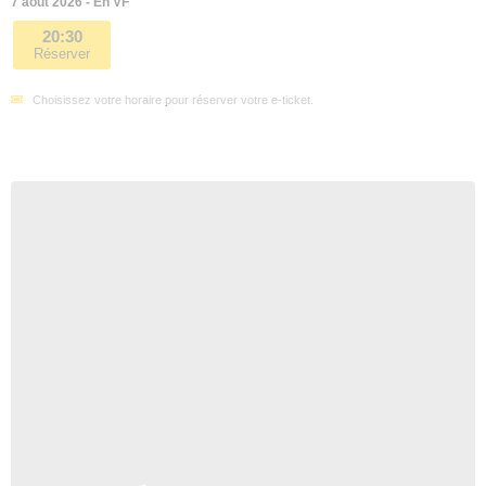
7 août 2026 - En VF
20:30
Réserver
Choisissez votre horaire pour réserver votre e-ticket.