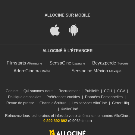
ALLOCINÉ SUR MOBILE
ALLOCINÉ À L'ÉTRANGER
Filmstarts
SensaCine
Beyazperde
Allemagne
Espagne
Turquie
AdoroCinema
Sensacine México
Brésil
Mexique
Contact
|
Qui sommes-nous
|
Recrutement
|
Publicité
|
CGU
|
CGV
|
Politique de cookies
|
Préférences cookies
|
Données Personnelles
|
Revue de presse
|
Charte d'écriture
|
Les services AlloCiné
|
Gérer Utiq
|
©AlloCiné
Retrouvez tous les horaires et infos de votre cinéma sur le numéro AlloCiné :
0 892 892 892
(0,90€/minute)