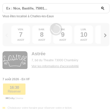
Vous êtes localisé à Challes-les-Eaux
VEN.
SAM.
DIM.
LUN.
MAR.
7
8
9
10
11
AOÛT
AOÛT
AOÛT
AOÛT
AOÛT
Astrée
7, bd du Theatre 73000 Chambéry
Voir les informations d'accessibilité
7 août 2026 - En VF
16:30
Réserver
Choisissez votre horaire pour réserver votre e-ticket.