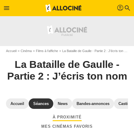
profil
menu
search
Accueil
Cinéma
Films à l'affiche
La Bataille de Gaulle - Partie 2 : J’écris ton nom
La Bataille de Gaulle -
Partie 2 : J’écris ton nom
Accueil
Séances
News
Bandes-annonces
Casting
À PROXIMITÉ
MES CINÉMAS FAVORIS