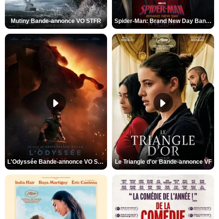
Mutiny Bande-annonce VO STFR
Spider-Man: Brand New Day Bande-annonce VO STFR
L'Odyssée Bande-annonce VO STFR
Le Triangle d'or Bande-annonce VF