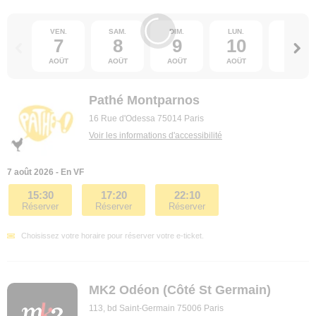
VEN.
SAM.
DIM.
LUN.
MAR.
7
8
9
10
11
AOÛT
AOÛT
AOÛT
AOÛT
AOÛT
Pathé Montparnos
16 Rue d'Odessa 75014 Paris
Voir les informations d'accessibilité
7 août 2026 - En VF
15:30
17:20
22:10
Réserver
Réserver
Réserver
Choisissez votre horaire pour réserver votre e-ticket.
MK2 Odéon (Côté St Germain)
113, bd Saint-Germain 75006 Paris