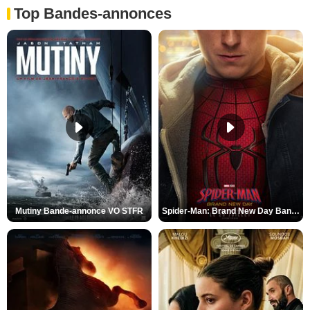
Top Bandes-annonces
Mutiny Bande-annonce VO STFR
Spider-Man: Brand New Day Bande-annonce VO STFR