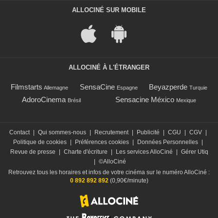
ALLOCINÉ SUR MOBILE
ALLOCINÉ À L'ÉTRANGER
Filmstarts
SensaCine
Beyazperde
Allemagne
Espagne
Turquie
AdoroCinema
Sensacine México
Brésil
Mexique
Contact
|
Qui sommes-nous
|
Recrutement
|
Publicité
|
CGU
|
CGV
|
Politique de cookies
|
Préférences cookies
|
Données Personnelles
|
Revue de presse
|
Charte d'écriture
|
Les services AlloCiné
|
Gérer Utiq
|
©AlloCiné
Retrouvez tous les horaires et infos de votre cinéma sur le numéro AlloCiné :
0 892 892 892
(0,90€/minute)