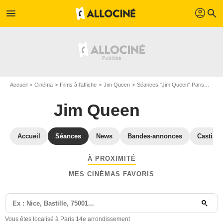
profil
menu
search
Accueil
Cinéma
Films à l'affiche
Jim Queen
Séances "Jim Queen" Paris
Séan
Jim Queen
Accueil
Séances
News
Bandes-annonces
Casting
À PROXIMITÉ
MES CINÉMAS FAVORIS
Vous êtes localisé à Paris 14e arrondissement