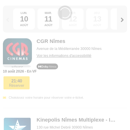
LUN.
MAR.
MER.
JEU.
VEN.
10
11
12
13
14
AOÛT
AOÛT
AOÛT
AOÛT
AOÛT
CGR Nîmes
Avenue de la Méditerranée 30000 Nîmes
Voir les informations d'accessibilité
10 août 2026 - En VF
21:40
Réserver
Choisissez votre horaire pour réserver votre e-ticket.
Kinepolis Nîmes Multiplexe - IMAX
130 rue Michel Debré 30900 Nîmes