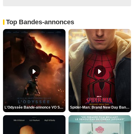
Top Bandes-annonces
L'Odyssée Bande-annonce VO STFR
Spider-Man: Brand New Day Bande-annonce VO STFR