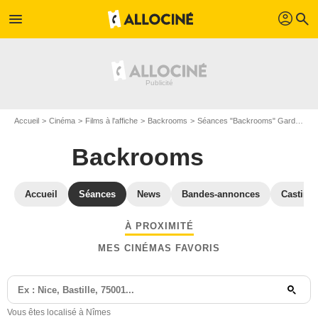
profil
menu
search
Accueil
Cinéma
Films à l'affiche
Backrooms
Séances "Backrooms" Gard
Séa
Backrooms
Accueil
Séances
News
Bandes-annonces
Casting
À PROXIMITÉ
MES CINÉMAS FAVORIS
Vous êtes localisé à Nîmes