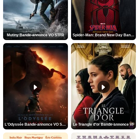
Mutiny Bande-annonce VO STFR
Spider-Man: Brand New Day Bande-annonce VO STFR
L'Odyssée Bande-annonce VO STFR
Le Triangle d'or Bande-annonce VF