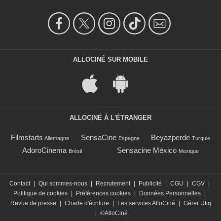
ALLOCINÉ SUR MOBILE
ALLOCINÉ À L'ÉTRANGER
Filmstarts
SensaCine
Beyazperde
Allemagne
Espagne
Turquie
AdoroCinema
Sensacine México
Brésil
Mexique
Contact
|
Qui sommes-nous
|
Recrutement
|
Publicité
|
CGU
|
CGV
|
Politique de cookies
|
Préférences cookies
|
Données Personnelles
|
Revue de presse
|
Charte d'écriture
|
Les services AlloCiné
|
Gérer Utiq
|
©AlloCiné