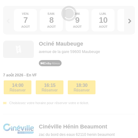
VEN.
SAM.
DIM.
LUN.
MAR.
7
8
9
10
11
AOÛT
AOÛT
AOÛT
AOÛT
AOÛT
Ociné Maubeuge
avenue de la gare 59600 Maubeuge
7 août 2026 - En VF
14:00
16:15
18:30
Réserver
Réserver
Réserver
Choisissez votre horaire pour réserver votre e-ticket.
Cinéville Hénin Beaumont
zac du bord des eaux 62110 henin beaumont