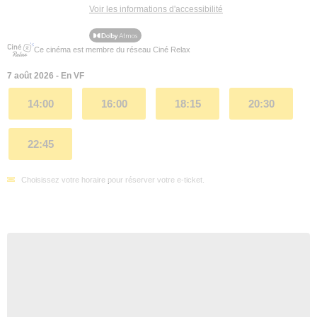
Voir les informations d'accessibilité
Ce cinéma est membre du réseau Ciné Relax
7 août 2026 - En VF
14:00
16:00
18:15
20:30
22:45
Choisissez votre horaire pour réserver votre e-ticket.